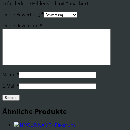
Erforderliche Felder sind mit
*
markiert
Deine Bewertung
*
Deine Rezension
*
Name
*
E-Mail
*
Ähnliche Produkte