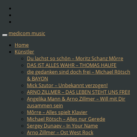
medicom music
Home
Künstler
Du lachst so schön – Moritz Schanz Môrre
DAS IST ALLES WAHR – THOMAS HAUFE
die gedanken sind doch frei – Michael Rötsch
& BAYON
Mick Szutor – Unbekannt verzogen!
ARNO ZILLMER – DAS LEBEN STEHT UNS FREI!
Angelika Mann & Arno Zillmer – Will mit Dir
zusammen sein
Môrre – Alles spielt Klavier
Michael Rötsch – Alles nur Gerede
Sergey Dunaev – In Your Name
Arno Zillmer – Ost West Rock