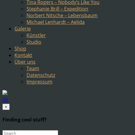
Tina Rogers – Nobody’s Like You
Stephanie Brill – Expedition
Norbert Nitsche – Lebensbaum
Michael Lenhardt – Aelida
Galerie
Künstler
Studio
Shop
Kontakt
Über uns
Team
Datenschutz
Impressum
(0)
×
Finding cool stuff?