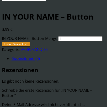
IN YOUR NAME – Button
3,99
€
IN YOUR NAME - Button Menge
In den Warenkorb
Kategorie:
MERCHANDISE
Rezensionen (0)
Rezensionen
Es gibt noch keine Rezensionen.
Schreibe die erste Rezension für „IN YOUR NAME –
Button“
Deine E-Mail-Adresse wird nicht veröffentlicht.