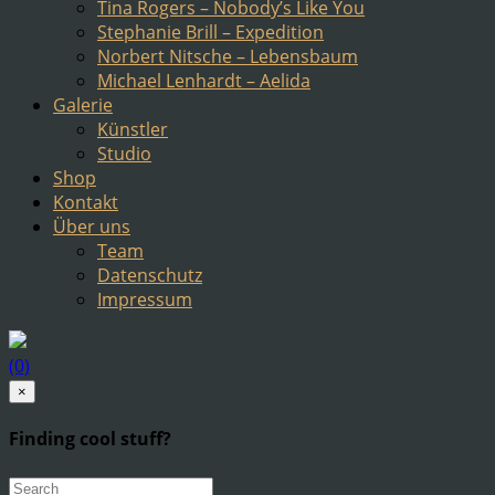
Tina Rogers – Nobody’s Like You
Stephanie Brill – Expedition
Norbert Nitsche – Lebensbaum
Michael Lenhardt – Aelida
Galerie
Künstler
Studio
Shop
Kontakt
Über uns
Team
Datenschutz
Impressum
(0)
×
Finding cool stuff?