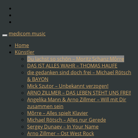
medicom music
Home
Künstler
Du lachst so schön – Moritz Schanz Môrre
DAS IST ALLES WAHR – THOMAS HAUFE
die gedanken sind doch frei – Michael Rötsch
& BAYON
Mick Szutor – Unbekannt verzogen!
ARNO ZILLMER – DAS LEBEN STEHT UNS FREI!
Angelika Mann & Arno Zillmer – Will mit Dir
zusammen sein
Môrre – Alles spielt Klavier
Michael Rötsch – Alles nur Gerede
Sergey Dunaev – In Your Name
Arno Zillmer – Ost West Rock