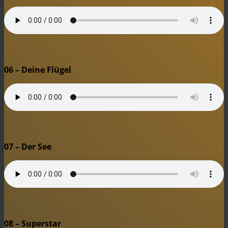
06 – Deine Flügel
07 – Der See
08 – Superstar