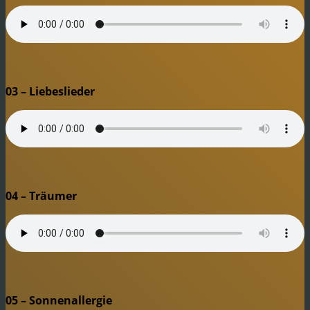
03 – Liebeslieder
04 – Träumer
05 – Sonnenallergie