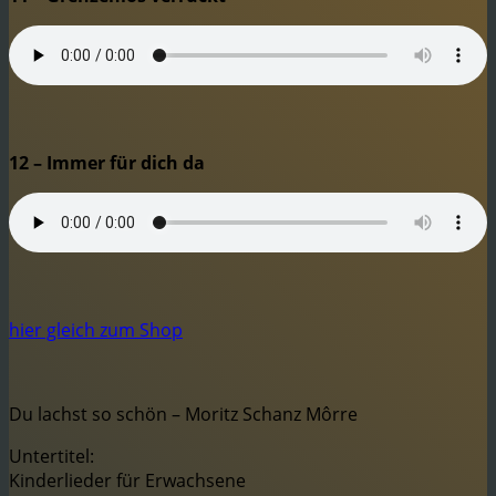
12 – Immer für dich da
hier gleich zum Shop
Du lachst so schön – Moritz Schanz Môrre
Untertitel:
Kinderlieder für Erwachsene