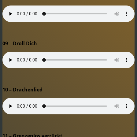
09 – Droll Dich
10 – Drachenlied
11 – Grenzenlos verrückt