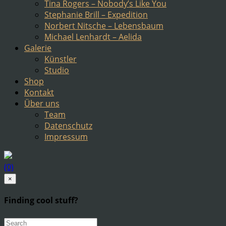
Tina Rogers – Nobody’s Like You
Stephanie Brill – Expedition
Norbert Nitsche – Lebensbaum
Michael Lenhardt – Aelida
Galerie
Künstler
Studio
Shop
Kontakt
Über uns
Team
Datenschutz
Impressum
(0)
×
Finding cool stuff?