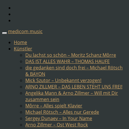
medicom music
Home
Künstler
Du lachst so schön – Moritz Schanz Môrre
DAS IST ALLES WAHR – THOMAS HAUFE
die gedanken sind doch frei – Michael Rötsch
& BAYON
Mick Szutor – Unbekannt verzogen!
ARNO ZILLMER – DAS LEBEN STEHT UNS FREI!
Angelika Mann & Arno Zillmer – Will mit Dir
zusammen sein
Môrre – Alles spielt Klavier
Michael Rötsch – Alles nur Gerede
Sergey Dunaev – In Your Name
Arno Zillmer – Ost West Rock