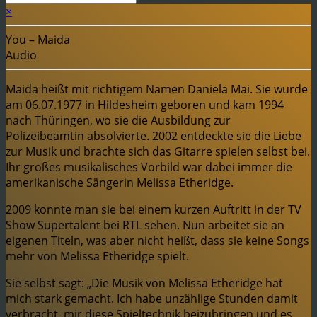
×
You – Maida
Audio
Maida heißt mit richtigem Namen Daniela Mai. Sie wurde
am 06.07.1977 in Hildesheim geboren und kam 1994
nach Thüringen, wo sie die Ausbildung zur
Polizeibeamtin absolvierte. 2002 entdeckte sie die Liebe
zur Musik und brachte sich das Gitarre spielen selbst bei.
Ihr großes musikalisches Vorbild war dabei immer die
amerikanische Sängerin Melissa Etheridge.
2009 konnte man sie bei einem kurzen Auftritt in der TV
Show Supertalent bei RTL sehen. Nun arbeitet sie an
eigenen Titeln, was aber nicht heißt, dass sie keine Songs
mehr von Melissa Etheridge spielt.
Sie selbst sagt: „Die Musik von Melissa Etheridge hat
mich stark gemacht. Ich habe unzählige Stunden damit
verbracht, mir diese Spieltechnik beizubringen und es